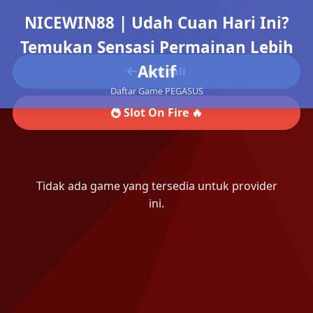
NICEWIN88 | Udah Cuan Hari Ini?
Temukan Sensasi Permainan Lebih
Aktif
Kembali
Daftar Game PEGASUS
Slot On Fire 🔥
Tidak ada game yang tersedia untuk provider
ini.